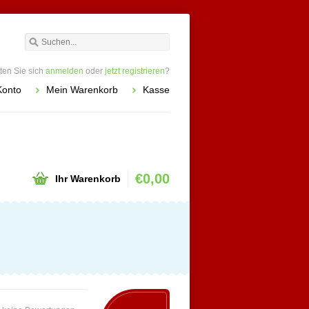
en Sie sich
anmelden
oder
jetzt registrieren
?
Konto
Mein Warenkorb
Kasse
€0,00
Ihr Warenkorb