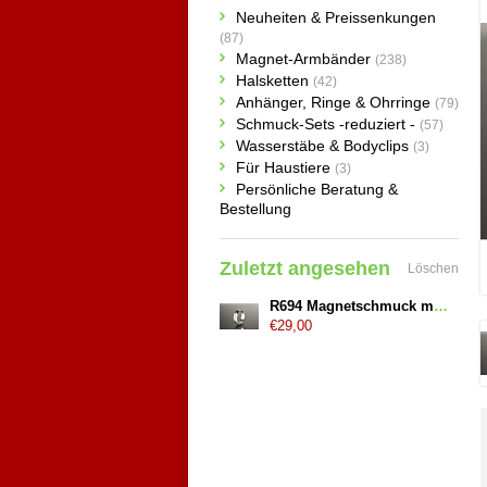
Neuheiten & Preissenkungen
(87)
Magnet-Armbänder
(238)
Halsketten
(42)
Anhänger, Ringe & Ohrringe
(79)
Schmuck-Sets -reduziert -
(57)
Wasserstäbe & Bodyclips
(3)
Für Haustiere
(3)
Persönliche Beratung &
Bestellung
Zuletzt angesehen
Löschen
R694 Magnetschmuck mittig vergoldet
€29,00