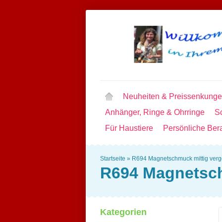
Neuheiten & Preissenkung
Anhänger, Ringe & Ohrringe
Sc
Für Haustiere
Persönliche Ber
Startseite
»
R694 Magnetschmuck mittig verg
R694 Magnetsch
Kategorien