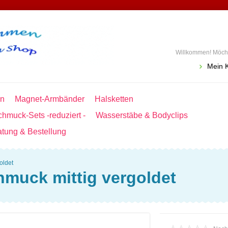
Willkommen! Möcht
Mein 
en
Magnet-Armbänder
Halsketten
hmuck-Sets -reduziert -
Wasserstäbe & Bodyclips
atung & Bestellung
oldet
muck mittig vergoldet