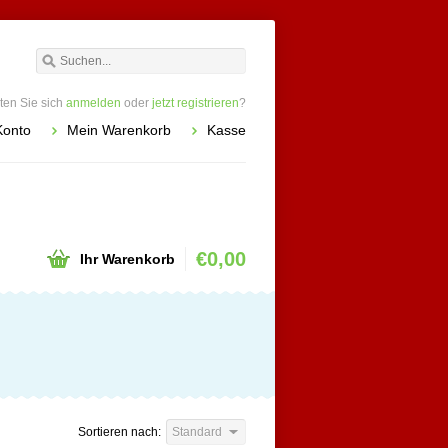
en Sie sich
anmelden
oder
jetzt registrieren
?
Konto
Mein Warenkorb
Kasse
€0,00
Ihr Warenkorb
Sortieren nach:
Standard