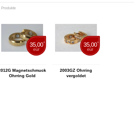
 Produkte
*
*
35,00
35,00
eur
eur
2012G Magnetschmuck
2003GZ Ohrring
Ohrring Gold
vergoldet