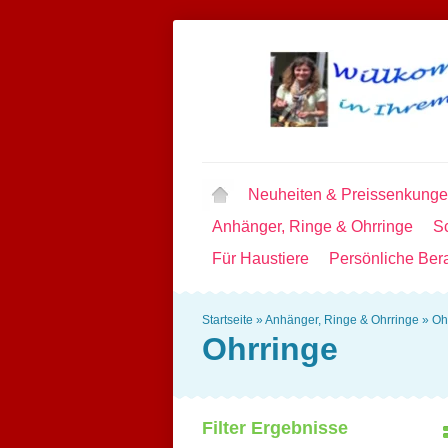
Neuheiten & Preissenkung
Anhänger, Ringe & Ohrringe
Sc
Für Haustiere
Persönliche Ber
Startseite
»
Anhänger, Ringe & Ohrringe
»
Oh
Ohrringe
Filter Ergebnisse