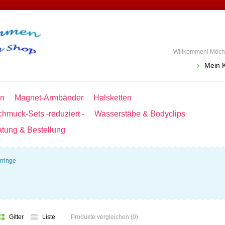
Willkommen! Möcht
Mein 
en
Magnet-Armbänder
Halsketten
hmuck-Sets -reduziert -
Wasserstäbe & Bodyclips
atung & Bestellung
rringe
Gitter
Liste
Produkte vergleichen (0)