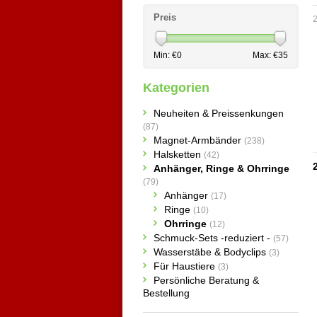
Preis
2
Min: €
0
Max: €
35
Kategorien
Neuheiten & Preissenkungen
(87)
Magnet-Armbänder
(238)
Halsketten
(42)
Anhänger, Ringe & Ohrringe
(79)
Anhänger
(17)
Ringe
(10)
Ohrringe
(12)
Schmuck-Sets -reduziert -
(57)
Wasserstäbe & Bodyclips
(3)
Für Haustiere
(3)
Persönliche Beratung &
Bestellung