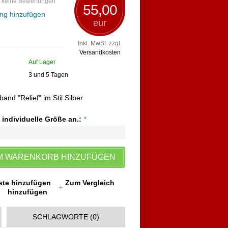
 keine Bewertungen
55,00
ng hinzufügen
eur
Inkl. MwSt. zzgl.
Versandkosten
Auf Lager
3 und 5 Tagen
d "Relief" im Stil Silber
e individuelle Größe an.:
*
M WARENKORB HINZUFÜGEN
ste hinzufügen
Zum Vergleich
hinzufügen
SCHLAGWORTE (0)