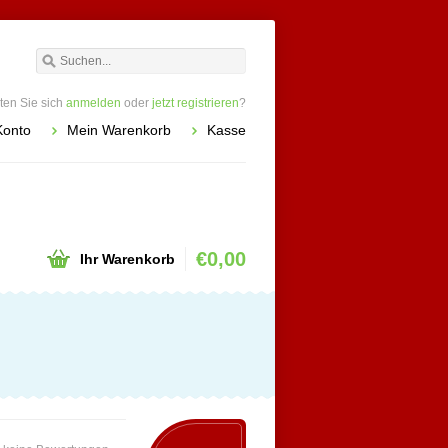
en Sie sich
anmelden
oder
jetzt registrieren
?
Konto
Mein Warenkorb
Kasse
€0,00
Ihr Warenkorb