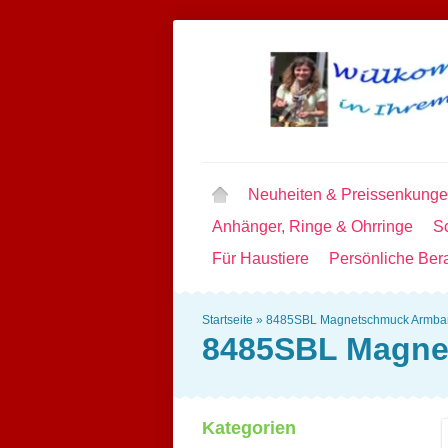
Neuheiten & Preissenkung
Anhänger, Ringe & Ohrringe
Sc
Für Haustiere
Persönliche Ber
Startseite
»
8485SBL Magnetschmuck Armband
8485SBL Magne
Kategorien