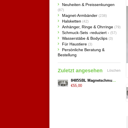
Neuheiten & Preissenkungen
(87)
Magnet-Armbänder
(238)
Halsketten
(42)
Anhänger, Ringe & Ohrringe
(79)
Schmuck-Sets -reduziert -
(57)
Wasserstäbe & Bodyclips
(3)
Für Haustiere
(3)
Persönliche Beratung &
Bestellung
Zuletzt angesehen
Löschen
8485SBL Magnetschmuck Armband "Relief"
€55,00