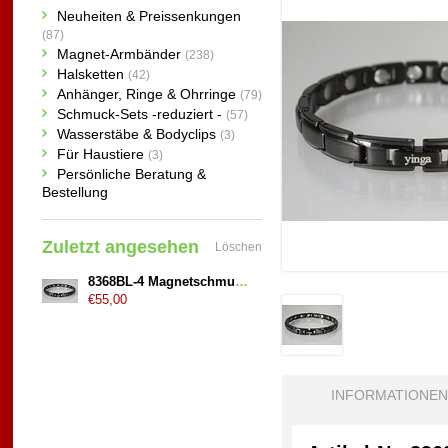
Neuheiten & Preissenkungen
(87)
Magnet-Armbänder
(238)
Halsketten
(42)
Anhänger, Ringe & Ohrringe
(79)
Schmuck-Sets -reduziert -
(57)
Wasserstäbe & Bodyclips
(3)
Für Haustiere
(3)
Persönliche Beratung &
Bestellung
Zuletzt angesehen
Löschen
8368BL-4 Magnetschmuck Armband schwarz
€55,00
INFORMATIONEN