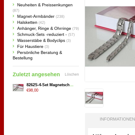
Neuheiten & Preissenkungen
(87)
Magnet-Armbänder
(238)
Halsketten
(42)
Anhänger, Ringe & Ohrringe
(79)
Schmuck-Sets -reduziert -
(57)
Wasserstäbe & Bodyclips
(3)
Für Haustiere
(3)
Persönliche Beratung &
Bestellung
Zuletzt angesehen
Löschen
8262S-4-Set Magnetschmuck Armbänder als Partner Set
€98,00
INFORMATIONEN