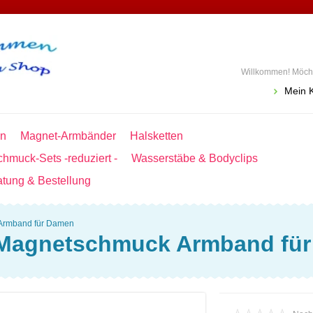
Willkommen! Möcht
Mein 
en
Magnet-Armbänder
Halsketten
hmuck-Sets -reduziert -
Wasserstäbe & Bodyclips
atung & Bestellung
Armband für Damen
Magnetschmuck Armband fü