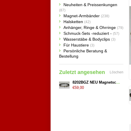
Neuheiten & Preissenkungen
(87)
Magnet-Armbänder
(238)
Halsketten
(42)
Anhänger, Ringe & Ohrringe
(79)
Schmuck-Sets -reduziert -
(57)
Wasserstäbe & Bodyclips
(3)
Für Haustiere
(3)
Persönliche Beratung &
Bestellung
Zuletzt angesehen
Löschen
8202BGZ NEU Magnetschmuck Armband für Damen
€59,00