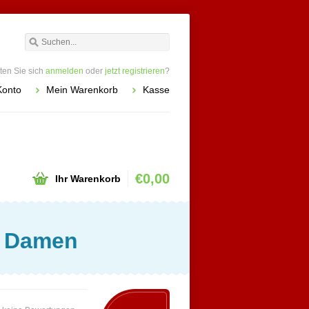
en Sie sich
anmelden
oder
jetzt registrieren
?
Konto
Mein Warenkorb
Kasse
€0,00
Ihr Warenkorb
r Damen