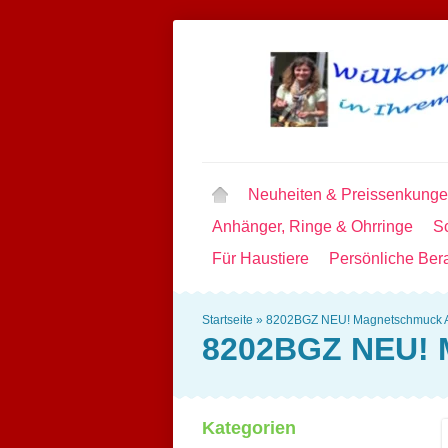
Neuheiten & Preissenkung
Anhänger, Ringe & Ohrringe
Sc
Für Haustiere
Persönliche Ber
Startseite
»
8202BGZ NEU! Magnetschmuck 
8202BGZ NEU! 
Kategorien