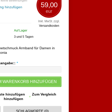
 keine Bewertungen
59,00
ng hinzufügen
eur
Inkl. MwSt. zzgl.
Versandkosten
Auf Lager
3 und 5 Tagen
etschmuck Armband für Damen in
konia
nangabe::
*
M WARENKORB HINZUFÜGEN
ste hinzufügen
Zum Vergleich
hinzufügen
SCHLAGWORTE (0)