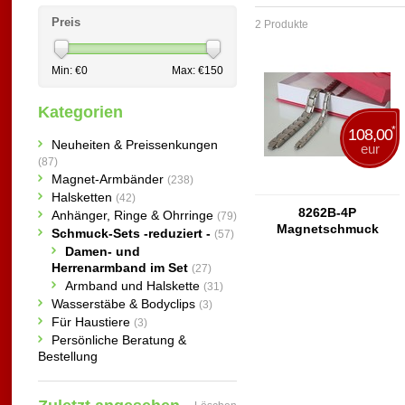
Preis
2 Produkte
Min: €
0
Max: €
150
Kategorien
*
108,00
Neuheiten & Preissenkungen
eur
(87)
Magnet-Armbänder
(238)
Halsketten
(42)
8262B-4P
Anhänger, Ringe & Ohrringe
(79)
Magnetschmuck
Schmuck-Sets -reduziert -
(57)
Armbänder als Partner
Damen- und
Set
Herrenarmband im Set
(27)
Armband und Halskette
(31)
Wasserstäbe & Bodyclips
(3)
Für Haustiere
(3)
Persönliche Beratung &
Bestellung