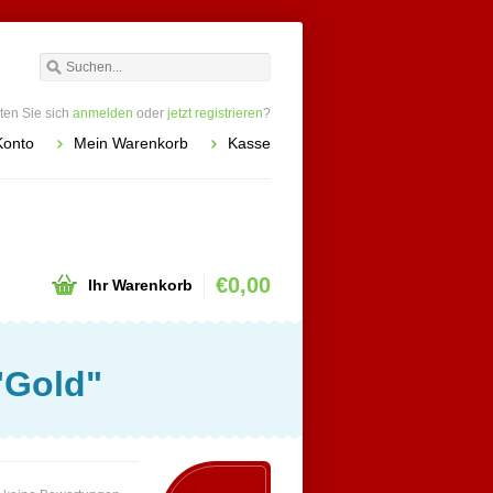
en Sie sich
anmelden
oder
jetzt registrieren
?
Konto
Mein Warenkorb
Kasse
€0,00
Ihr Warenkorb
"Gold"