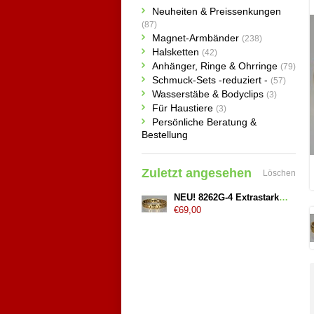
Neuheiten & Preissenkungen
(87)
Magnet-Armbänder
(238)
Halsketten
(42)
Anhänger, Ringe & Ohrringe
(79)
Schmuck-Sets -reduziert -
(57)
Wasserstäbe & Bodyclips
(3)
Für Haustiere
(3)
Persönliche Beratung &
Bestellung
Zuletzt angesehen
Löschen
NEU! 8262G-4 Extrastarkes Magnetarmband "Gold"
€69,00