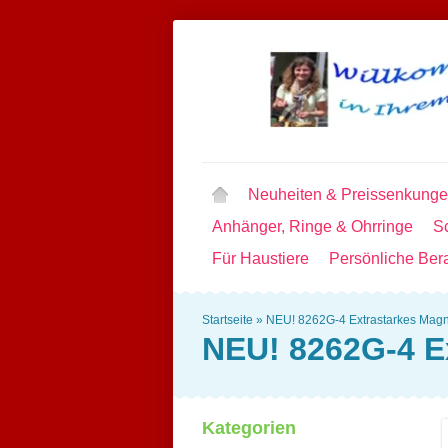
Neuheiten & Preissenkung
Anhänger, Ringe & Ohrringe
Sc
Für Haustiere
Persönliche Ber
Startseite
»
NEU! 8262G-4 Extrastarkes Mag
NEU! 8262G-4 E
Kategorien