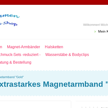
Willkommen! Möcht
Mein 
en
Magnet-Armbänder
Halsketten
hmuck-Sets -reduziert -
Wasserstäbe & Bodyclips
atung & Bestellung
netarmband "Gold"
xtrastarkes Magnetarmband 